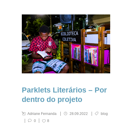
Parklets Literários – Por
dentro do projeto
Adriane Fernanda
28.09.2022
blog
0
8