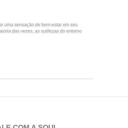
nar uma sensação de bem-estar em seu
oria das vezes, as sutilezas do entorno
ALE COM A SOUL