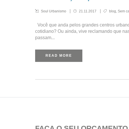
Soul Urbanismo
21.11.2017
blog
,
Sem ca
Você que anda pelos grandes centros urbano
cotidiano? Ou ainda, vive reclamando que nas
passam...
READ MORE
FAÇA O SEU ORÇAMENTO